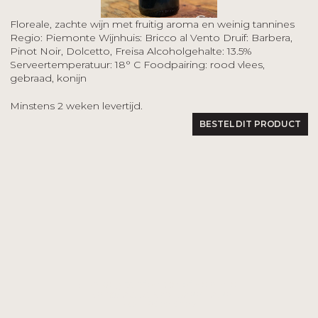
Floreale, zachte wijn met fruitig aroma en weinig tannines  
Regio: Piemonte Wijnhuis: Bricco al Vento Druif: Barbera, 
Pinot Noir, Dolcetto, Freisa Alcoholgehalte: 13.5% 
Serveertemperatuur: 18° C Foodpairing: rood vlees, 
gebraad, konijn
Minstens 2 weken levertijd.
BESTEL DIT PRODUCT
Elke dag telefonisch of via e-mail
INFO@LACUCINADIISABELLA.BE
+32 486 55 69 57