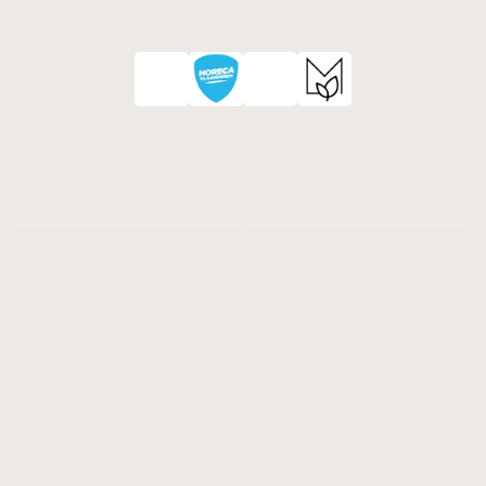
Arrivederci!
Isabella werd verkozen als tweede 
Strafste Onderneemster van 
Mechelen 2026
© La Cucina di Isabella, 2026
Privacy Policy
Algemene Voorwaarden