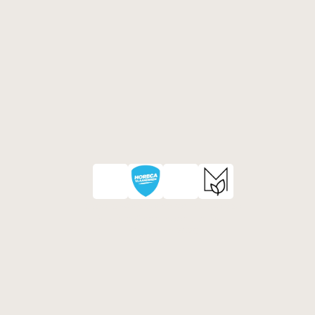
Isabella werd verkozen als tweede 
Strafste Onderneemster van 
Mechelen 2026