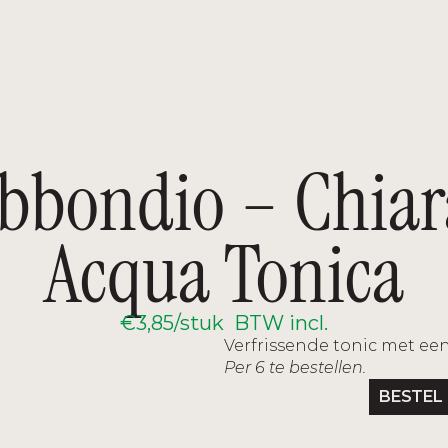
TERUG NAAR HET OVERZICHT
bbondio – Chiara
Acqua Tonica
€3,85/stuk  BTW incl.
Verfrissende tonic met een 
Per 6 te bestellen.
BESTEL