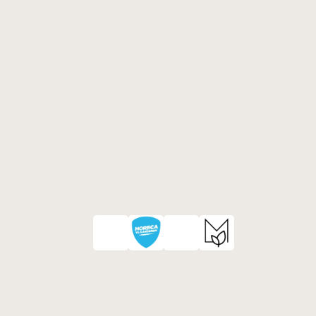
Isabella werd verkozen als tweede 
Strafste Onderneemster van 
Mechelen 2026