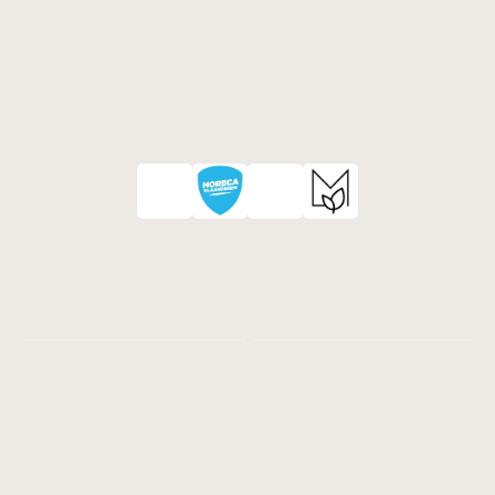
Elke dag telefonisch of via e-mail
INFO@LACUCINADIISABELLA.BE
+32 486 55 69 57
Arrivederci!
Isabella werd verkozen als tweede 
Strafste Onderneemster van 
Mechelen 2026
© La Cucina di Isabella, 2026
Privacy Policy
Algemene Voorwaarden